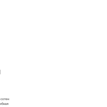
я
 сотен
гибкая