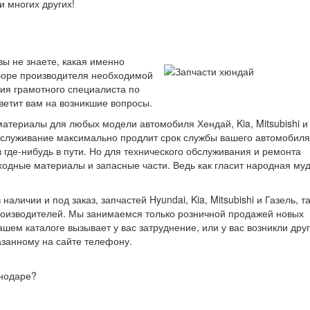
и многих других!
вы не знаете, какая именно
ыборе производителя необходимой
ция грамотного специалиста по
ветит вам на возникшие вопросы.
териалы для любых модели автомобиля Хендай, Kia, Mitsubishi и 
бслуживание максимально продлит срок службы вашего автомобиля
 где-нибудь в пути. Но для технического обслуживания и ремонта
одные материалы и запасные части. Ведь как гласит народная муд
личии и под заказ, запчастей Hyundai, Kia, Mitsubishi и Газель, та
роизводителей. Мы занимаемся только розничной продажей новых
шем каталоге вызывает у вас затруднение, или у вас возникли дру
азанному на сайте телефону.
снодаре?