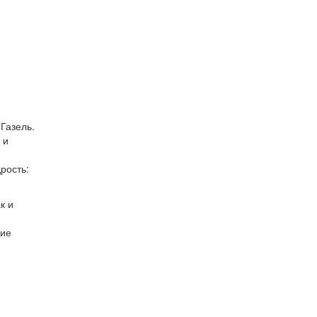
Газель.
 и
рость:
к и
гие